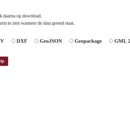
ik daarna op download.
erm te zien wanneer de data gereed staat.
SV
DXF
GeoJSON
Geopackage
GML 2
elp