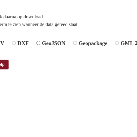
ik daarna op download.
erm te zien wanneer de data gereed staat.
SV
DXF
GeoJSON
Geopackage
GML 2
elp